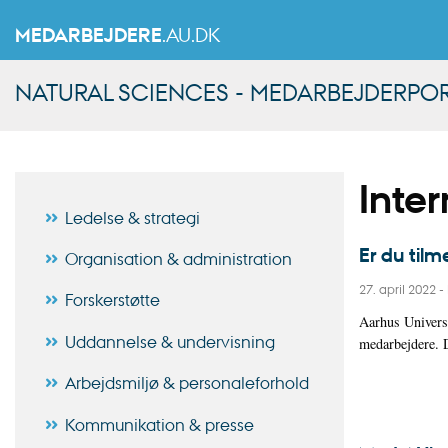
MEDARBEJDERE
.AU.DK
NATURAL SCIENCES - MEDARBEJDERPO
Inte
Ledelse & strategi
Er du tilm
Organisation & administration
27. april 2022
-
Forskerstøtte
Aarhus Universit
Uddannelse & undervisning
medarbejdere. D
Arbejdsmiljø & personaleforhold
Kommunikation & presse