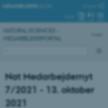
MEDARBEJDERE
.AU.DK
Min profil
AU.DK
SYSTEM
FIND
MENU
NATURAL SCIENCES -
English
MEDARBEJDERPORTAL
Nat Medarbejdernyt
7/2021 - 13. oktober
2021