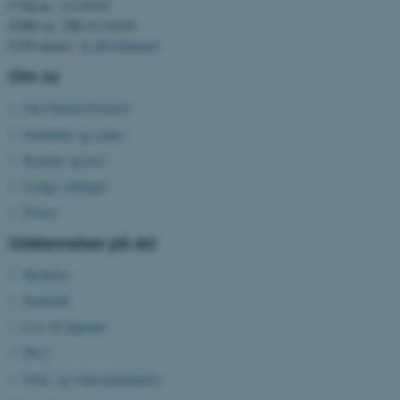
CVR-nr.: 31119103
Funktionelle
Uklassificerede
EORI-nr.: DK-31119103
EAN-numre:
au.dk/eannumre
Om os
Nødvendige cookies hjælper
med at gøre hjemmesiden
Om Natural Sciences
brugbar ved at aktivere nogle
Institutter og centre
grundlæggende funktioner
Kontakt og kort
som navigation mm.
Ledige stillinger
Hjemmesiden kan ikke
Presse
fungerer uden disse cookies.
Uddannelser på AU
Bachelor
Navn
Udbyder / Domæne
Kandidat
be_typo_user
TYPO3 Association
Læs til ingeniør
.au.dk
Ph.d.
Efter- og videreuddannelse