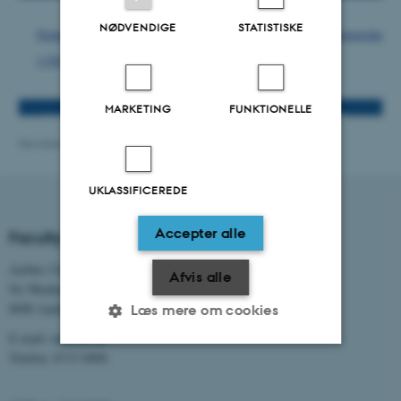
NØDVENDIGE
STATISTISKE
MARKETING
FUNKTIONELLE
Revideret 13.11.2025
-
NAT websupport
UKLASSIFICEREDE
Accepter alle
Faculty of Natural Sciences
Aarhus Universitet
Afvis alle
Ny Munkegade 120
8000 Aarhus C
Læs mere om cookies
E-mail: nat@au.dk
Telefon: 8715 0000
Nødvendige
Statistiske
Marketing