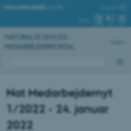
MEDARBEJDERE
.AU.DK
Min profil
AU.DK
SYSTEM
FIND
MENU
NATURAL SCIENCES -
English
MEDARBEJDERPORTAL
Nat Medarbejdernyt
1/2022 - 24. januar
2022