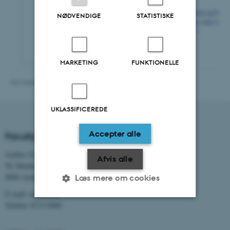
NØDVENDIGE
STATISTISKE
MARKETING
FUNKTIONELLE
Revideret 13.11.2025
-
NAT websupport
UKLASSIFICEREDE
Accepter alle
Faculty of Natural Sciences
Aarhus Universitet
Afvis alle
Ny Munkegade 120
8000 Aarhus C
Læs mere om cookies
E-mail: nat@au.dk
Telefon: 8715 0000
Nødvendige
Statistiske
Marketing