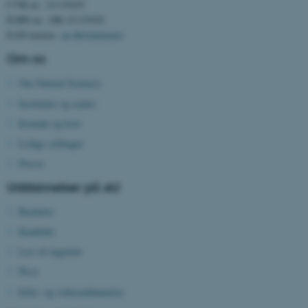
CVR-nr.: 31119103
Funktionelle
Uklassificerede
EORI-nr.: DK-31119103
EAN-numre:
au.dk/eannumre
Om os
Nødvendige cookies hjælper
med at gøre hjemmesiden
Om Natural Sciences
brugbar ved at aktivere nogle
Institutter og centre
grundlæggende funktioner
Kontakt og kort
som navigation mm.
Ledige stillinger
Hjemmesiden kan ikke
Presse
fungerer uden disse cookies.
Uddannelser på AU
Bachelor
Navn
Udbyder / Domæne
Kandidat
be_typo_user
TYPO3 Association
Læs til ingeniør
.au.dk
Ph.d.
Efter- og videreuddannelse