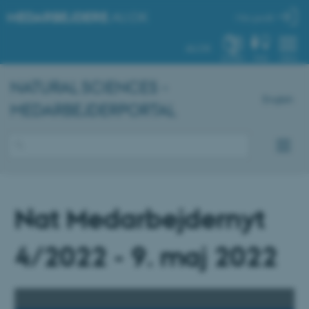
MEDARBEJDERE
.AU.DK
Min profil
AU.DK
SYSTEM
FIND
MENU
NATURAL SCIENCES -
English
MEDARBEJDERPORTAL
Nat Medarbejdernyt
4/2022 - 9. maj 2022