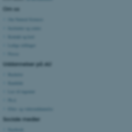
Om os
Om Natural Sciences
Nødvendige cookies hjælper
med at gøre hjemmesiden
Institutter og centre
brugbar ved at aktivere nogle
Kontakt og kort
grundlæggende funktioner
Ledige stillinger
som navigation mm.
Presse
Hjemmesiden kan ikke
fungerer uden disse cookies.
Uddannelser på AU
Bachelor
Kandidat
Navn
Udbyder / Domæne
Læs til ingeniør
be_typo_user
TYPO3 Association
Ph.d.
.au.dk
Efter- og videreuddannelse
Sociale medier
fe_typo_user
Typo3 Association
Facebook
.au.dk