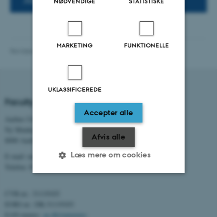
NØDVENDIGE
STATISTISKE
MARKETING
FUNKTIONELLE
Revideret 13.11.2025
-
NAT websupport
UKLASSIFICEREDE
Faculty of Natural Sciences
Accepter alle
Aarhus Universitet
Ny Munkegade 120
Afvis alle
8000 Aarhus C
Læs mere om cookies
E-mail: nat@au.dk
Telefon: 8715 0000
Nødvendige
Statistiske
Marketing
CVR-nr.: 31119103
EORI-nr.: DK-31119103
Funktionelle
Uklassificerede
EAN-numre:
au.dk/eannumre