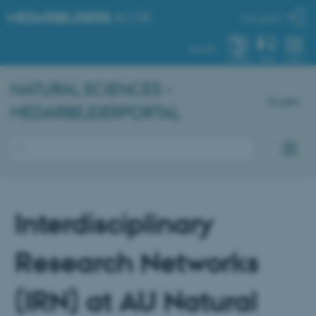
MEDARBEJDERE
.AU.DK
Min profil
AU.DK
SYSTEM
FIND
MENU
NATURAL SCIENCES -
English
MEDARBEJDERPORTAL
Interdisciplinary
Research Networks
(IRN) at AU Natural