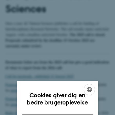
Sciences
Once a year AU Natural Sciences publishes a call for funding of
Interdisciplinary Research Networks. The call usually opens early/mid
The 2025 call is closed.
August, with a deadline early/mid October.
Proposals submitted by the deadline 15 October 2025 are
currently under review.
Documents below are from the 2025 call but give a good indication
of what to expect from the 2026 call:
Call for proposals - published 15 August 2025
Proposal template for establishement of a new network
also available
for
download in MS word format
Cookies giver dig en
Proposal template for extension of an existing network
also available
ENGLISH
bedre brugeroplevelse
for
download in MS word format
DANISH
Rules of procedure for evaluation of proposals
(unchanged since 2024