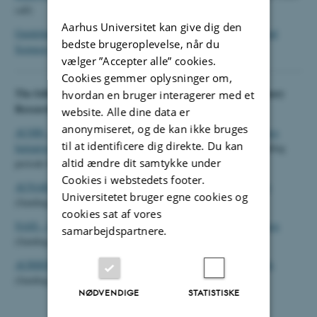
call)
Aarhus Universitet kan give dig den
Guidelines for Interdisciplinary Networks support by AU Natural
bedste brugeroplevelse, når du
Sciences
(unchanged since 2024 call)
vælger ”Accepter alle” cookies.
Cookies gemmer oplysninger om,
The following intiatives do receive funding as Interdisciplinary
hvordan en bruger interagerer med et
Research Network:
website. Alle dine data er
anonymiseret, og de kan ikke bruges
AUSBI - the Aarhus University Structural Biology & Biophysics
til at identificere dig direkte. Du kan
Initiative
(funded as programme pilot 05/24-12/25, current funding
altid ændre dit samtykke under
periode 01/26-12/27)
Cookies i webstedets footer.
AUNAB - the Aarhus University Network on Artificial Biology
Universitetet bruger egne cookies og
(funding period 01/25-12/27)
cookies sat af vores
NAIS - Network for Artificial Intelligence in the Natural Sciences
samarbejdspartnere.
(funding period 01/26-12/28)
AUBBIN - Aarhus University Body Brain Interactions Network
(funding period 01/26-12/28)
NØDVENDIGE
STATISTISKE