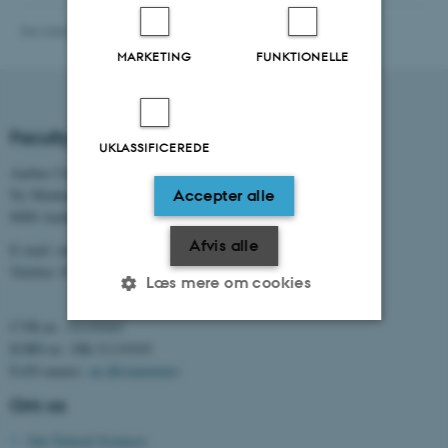
Revideret 02.03.2026
-
Astrid Rosalie Klingen
MARKETING
FUNKTIONELLE
Faculty of Natural Sciences
UKLASSIFICEREDE
Aarhus Universitet
Ny Munkegade 120
Accepter alle
8000 Aarhus C
Afvis alle
E-mail: nat@au.dk
Telefon: 8715 0000
Læs mere om cookies
CVR-nr.: 31119103
EORI-nr.: DK-31119103
Nødvendige
Statistiske
Marketing
EAN-numre:
au.dk/eannumre
Funktionelle
Uklassificerede
Om os
Om Natural Sciences